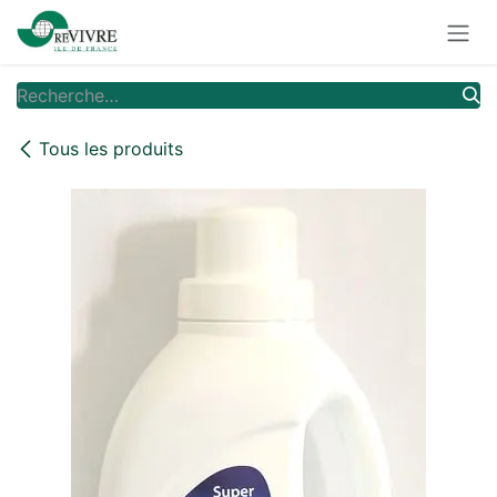
Se rendre au contenu
Tous les produits