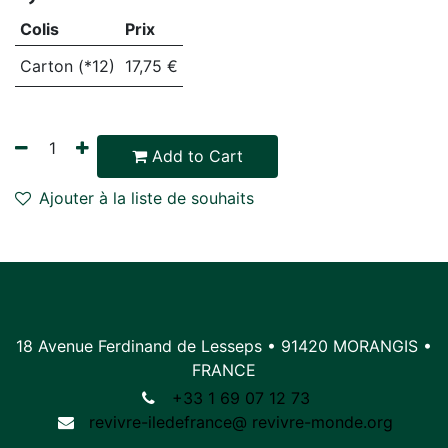
Colis
Prix
Carton (*12)
17,75
€
Add to Cart
Ajouter à la liste de souhaits
18 Avenue Ferdinand de Lesseps • 91420 MORANGIS •
FRANCE
+33 1 69 07 12 73
revivre-iledefrance@
r
evivre-monde.org