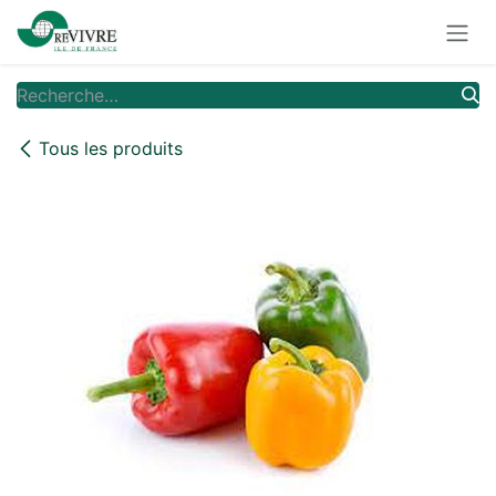
Se rendre au contenu
Tous les produits