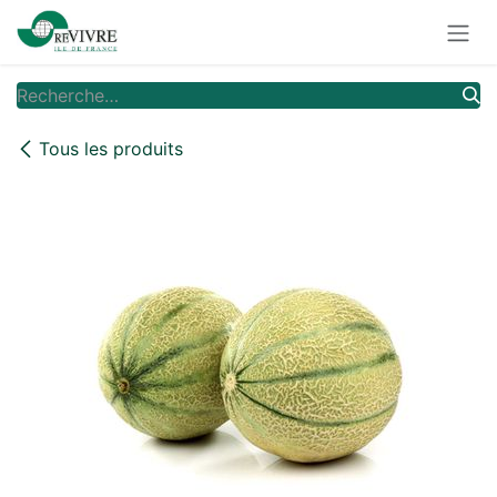
Se rendre au contenu
Tous les produits