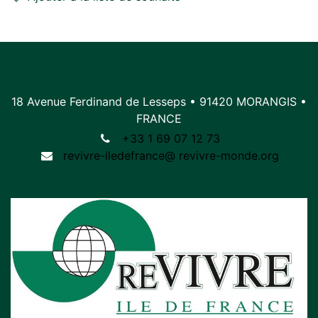
18 Avenue Ferdinand de Lesseps • 91420 MORANGIS •
FRANCE
+33 1 69 07 12 73
revivre-iledefrance@
r
evivre-monde.org