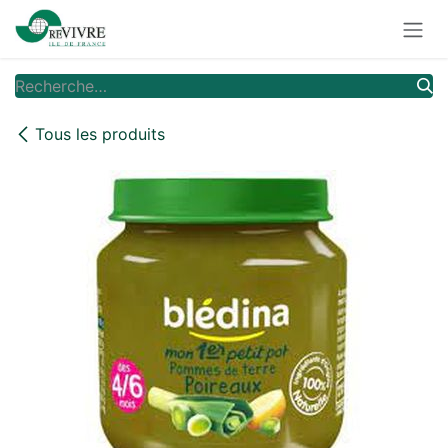
Se rendre au contenu
Tous les produits