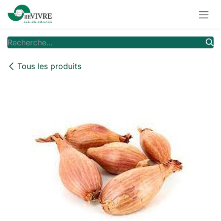
Se rendre au contenu
Tous les produits