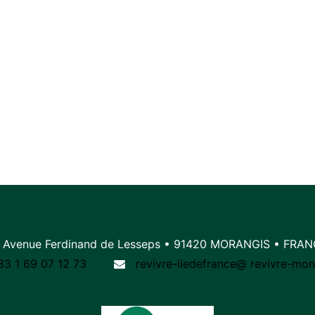
 Avenue Ferdinand de Lesseps • 91420 MORANGIS • FRA
33 1 69 07 12 73
revivre-iledefrance@
r
evivre-mon