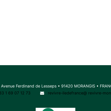
 Avenue Ferdinand de Lesseps • 91420 MORANGIS • FRA
33 1 69 07 12 73
revivre-iledefrance@
r
evivre-mon